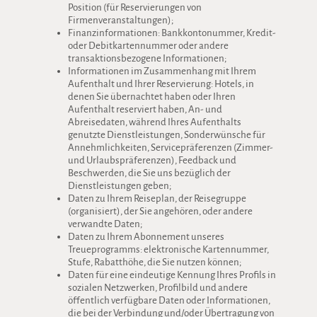
Position (für Reservierungen von
Firmenveranstaltungen);
Finanzinformationen: Bankkontonummer, Kredit-
oder Debitkartennummer oder andere
transaktionsbezogene Informationen;
Informationen im Zusammenhang mit Ihrem
Aufenthalt und Ihrer Reservierung: Hotels, in
denen Sie übernachtet haben oder Ihren
Aufenthalt reserviert haben, An- und
Abreisedaten, während Ihres Aufenthalts
genutzte Dienstleistungen, Sonderwünsche für
Annehmlichkeiten, Servicepräferenzen (Zimmer-
und Urlaubspräferenzen), Feedback und
Beschwerden, die Sie uns bezüglich der
Dienstleistungen geben;
Daten zu Ihrem Reiseplan, der Reisegruppe
(organisiert), der Sie angehören, oder andere
verwandte Daten;
Daten zu Ihrem Abonnement unseres
Treueprogramms: elektronische Kartennummer,
Stufe, Rabatthöhe, die Sie nutzen können;
Daten für eine eindeutige Kennung Ihres Profils in
sozialen Netzwerken, Profilbild und andere
öffentlich verfügbare Daten oder Informationen,
die bei der Verbindung und/oder Übertragung von