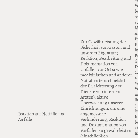
V
V
b
o
v
M
A
P
Zur Gewährleistung der
E
Sicherheit von Gästen und
i
unserem Eigentum;
P
Reaktion, Bearbeitung und
Gä
Dokumentation von
D
Unfällen vor Ort sowie
2
medizinischen und anderen
r
Notfällen (einschließlich
V
der Erleichterung der
V
Dienste von internen
u
Ärzten); aktive
l
Überwachung unserer
3
Einrichtungen, um eine
l
Reaktion auf Notfälle und
angemessene
I
Vorfälle
Verhinderung, Reaktion
b
und Dokumentation von
e
Vorfällen zu gewährleisten
n
(einschließlich