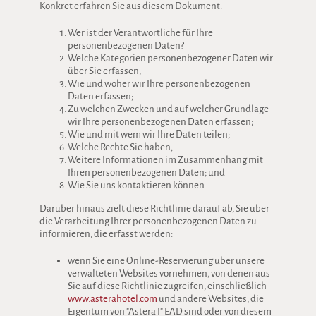
Konkret erfahren Sie aus diesem Dokument:
Wer ist der Verantwortliche für Ihre
personenbezogenen Daten?
Welche Kategorien personenbezogener Daten wir
über Sie erfassen;
Wie und woher wir Ihre personenbezogenen
Daten erfassen;
Zu welchen Zwecken und auf welcher Grundlage
wir Ihre personenbezogenen Daten erfassen;
Wie und mit wem wir Ihre Daten teilen;
Welche Rechte Sie haben;
Weitere Informationen im Zusammenhang mit
Ihren personenbezogenen Daten; und
Wie Sie uns kontaktieren können.
Darüber hinaus zielt diese Richtlinie darauf ab, Sie über
die Verarbeitung Ihrer personenbezogenen Daten zu
informieren, die erfasst werden:
wenn Sie eine Online-Reservierung über unsere
verwalteten Websites vornehmen, von denen aus
Sie auf diese Richtlinie zugreifen, einschließlich
www.asterahotel.com
und andere Websites, die
Eigentum von "Astera I" EAD sind oder von diesem