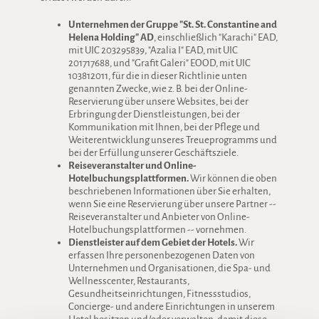
Unternehmen der Gruppe "St. St. Constantine and
Helena Holding" AD
, einschließlich "Karachi" EAD,
mit UIC 203295839, "Azalia I" EAD, mit UIC
201717688, und "Grafit Galeri" EOOD, mit UIC
103812011, für die in dieser Richtlinie unten
genannten Zwecke, wie z. B. bei der Online-
Reservierung über unsere Websites, bei der
Erbringung der Dienstleistungen, bei der
Kommunikation mit Ihnen, bei der Pflege und
Weiterentwicklung unseres Treueprogramms und
bei der Erfüllung unserer Geschäftsziele.
Reiseveranstalter und Online-
Hotelbuchungsplattformen.
Wir können die oben
beschriebenen Informationen über Sie erhalten,
wenn Sie eine Reservierung über unsere Partner --
Reiseveranstalter und Anbieter von Online-
Hotelbuchungsplattformen -- vornehmen.
Dienstleister auf dem Gebiet der Hotels.
Wir
erfassen Ihre personenbezogenen Daten von
Unternehmen und Organisationen, die Spa- und
Wellnesscenter, Restaurants,
Gesundheitseinrichtungen, Fitnessstudios,
Concierge- und andere Einrichtungen in unserem