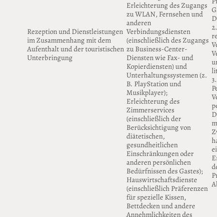
P
Erleichterung des Zugangs
Gä
zu WLAN, Fernsehen und
D
anderen
2
Rezeption und Dienstleistungen
Verbindungsdiensten
r
im Zusammenhang mit dem
(einschließlich des Zugangs
V
Aufenthalt und der touristischen
zu Business-Center-
V
Unterbringung
Diensten wie Fax- und
u
Kopierdiensten) und
l
Unterhaltungssystemen (z.
3
B. PlayStation und
P
Musikplayer);
V
Erleichterung des
p
Zimmerservices
D
(einschließlich der
m
Berücksichtigung von
Z
diätetischen,
h
gesundheitlichen
e
Einschränkungen oder
E
anderen persönlichen
d
Bedürfnissen des Gastes);
P
Hauswirtschaftsdienste
A
(einschließlich Präferenzen
für spezielle Kissen,
Bettdecken und andere
Annehmlichkeiten des