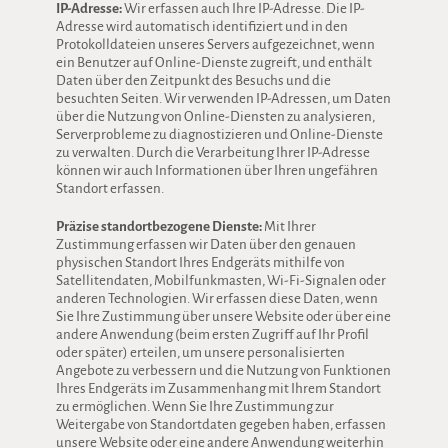
IP-Adresse:
Wir erfassen auch Ihre IP-Adresse. Die IP-
Adresse wird automatisch identifiziert und in den
Protokolldateien unseres Servers aufgezeichnet, wenn
ein Benutzer auf Online-Dienste zugreift, und enthält
Daten über den Zeitpunkt des Besuchs und die
besuchten Seiten. Wir verwenden IP-Adressen, um Daten
über die Nutzung von Online-Diensten zu analysieren,
Serverprobleme zu diagnostizieren und Online-Dienste
zu verwalten. Durch die Verarbeitung Ihrer IP-Adresse
können wir auch Informationen über Ihren ungefähren
Standort erfassen.
Präzise standortbezogene Dienste:
Mit Ihrer
Zustimmung erfassen wir Daten über den genauen
physischen Standort Ihres Endgeräts mithilfe von
Satellitendaten, Mobilfunkmasten, Wi-Fi-Signalen oder
anderen Technologien. Wir erfassen diese Daten, wenn
Sie Ihre Zustimmung über unsere Website oder über eine
andere Anwendung (beim ersten Zugriff auf Ihr Profil
oder später) erteilen, um unsere personalisierten
Angebote zu verbessern und die Nutzung von Funktionen
Ihres Endgeräts im Zusammenhang mit Ihrem Standort
zu ermöglichen. Wenn Sie Ihre Zustimmung zur
Weitergabe von Standortdaten gegeben haben, erfassen
unsere Website oder eine andere Anwendung weiterhin