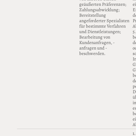
geäußerten Präferenzen;
e
Zahlungsabwicklung;
E
Bereitstellung
d
angeforderter Spezialisten
P
für bestimmte Verfahren
A
und Dienstleistungen;
5
Bearbeitung von
b
Kundenanfragen, -
d
anfragen und -
o
beschwerden.
s
I
G
G
b
d
p
D
ü
i
e
b
e
A
1