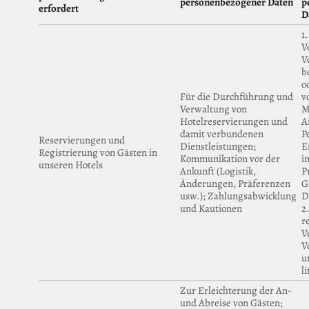
personenbezogener Daten
p
erfordert
D
1
V
V
b
o
Für die Durchführung und
v
Verwaltung von
M
Hotelreservierungen und
A
damit verbundenen
P
Reservierungen und
Dienstleistungen;
E
Registrierung von Gästen in
Kommunikation vor der
i
unseren Hotels
Ankunft (Logistik,
P
Änderungen, Präferenzen
Gä
usw.); Zahlungsabwicklung
D
und Kautionen
2
r
V
V
u
l
Zur Erleichterung der An-
und Abreise von Gästen;