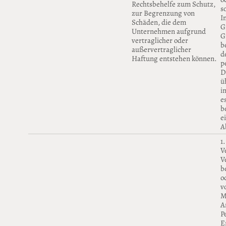
Rechtsbehelfe zum Schutz,
s
zur Begrenzung von
I
Schäden, die dem
G
Unternehmen aufgrund
G
vertraglicher oder
b
außervertraglicher
d
Haftung entstehen können.
p
D
ü
i
e
b
e
A
1
V
V
b
o
v
M
A
P
E