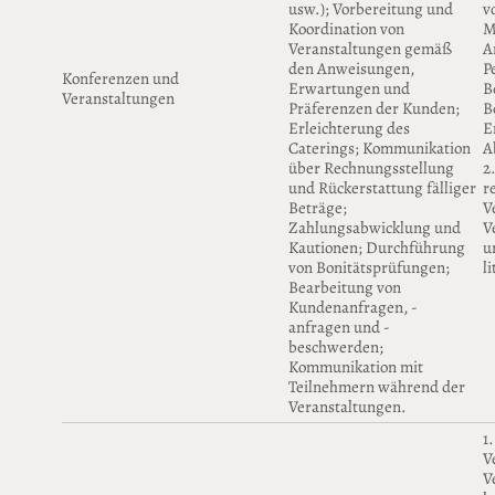
usw.); Vorbereitung und
v
Koordination von
M
Veranstaltungen gemäß
A
den Anweisungen,
P
Konferenzen und
Erwartungen und
B
Veranstaltungen
Präferenzen der Kunden;
B
Erleichterung des
E
Caterings; Kommunikation
A
über Rechnungsstellung
2
und Rückerstattung fälliger
r
Beträge;
V
Zahlungsabwicklung und
V
Kautionen; Durchführung
u
von Bonitätsprüfungen;
l
Bearbeitung von
Kundenanfragen, -
anfragen und -
beschwerden;
Kommunikation mit
Teilnehmern während der
Veranstaltungen.
1
V
V