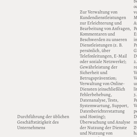
b
o
Zur Verwaltung von
v
Kundendienstleistungen
M
zur Erleichterung und
A
Bearbeitung von Anfragen,
P
Kommentaren und
E
Beschwerden zu unseren
i
Dienstleistungen (z. B.
P
persönlich, über
Gä
Telefonleitungen, E-Mail
D
oder soziale Netzwerke);
2
Gewährleistung der
r
Sicherheit und
V
Betrugsprävention;
V
Verwaltung von Online-
u
Diensten (einschließlich
l
Fehlerbehebung,
3
Datenanalyse, Tests,
P
Systemwartung, Support,
V
Datenberichterstattung
p
Durchführung der üblichen
und Hosting);
D
Geschäftstätigkeit des
Überwachung und Analyse
m
Unternehmens
der Nutzung der Dienste
Z
und Nutzung von
h