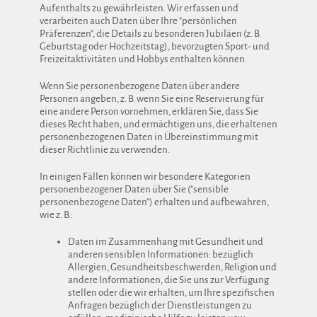
Aufenthalts zu gewährleisten. Wir erfassen und
verarbeiten auch Daten über Ihre "persönlichen
Präferenzen", die Details zu besonderen Jubiläen (z. B.
Geburtstag oder Hochzeitstag), bevorzugten Sport- und
Freizeitaktivitäten und Hobbys enthalten können.
Wenn Sie personenbezogene Daten über andere
Personen angeben, z. B. wenn Sie eine Reservierung für
eine andere Person vornehmen, erklären Sie, dass Sie
dieses Recht haben, und ermächtigen uns, die erhaltenen
personenbezogenen Daten in Übereinstimmung mit
dieser Richtlinie zu verwenden.
In einigen Fällen können wir besondere Kategorien
personenbezogener Daten über Sie ("sensible
personenbezogene Daten") erhalten und aufbewahren,
wie z. B.:
Daten im Zusammenhang mit Gesundheit und
anderen sensiblen Informationen: bezüglich
Allergien, Gesundheitsbeschwerden, Religion und
andere Informationen, die Sie uns zur Verfügung
stellen oder die wir erhalten, um Ihre spezifischen
Anfragen bezüglich der Dienstleistungen zu