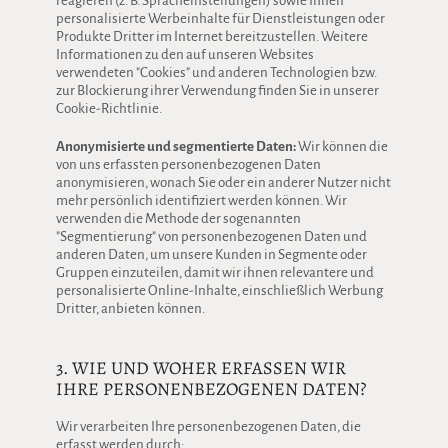
reagieren (z. B. Spracheinstellungen) sowie Ihnen
personalisierte Werbeinhalte für Dienstleistungen oder
Produkte Dritter im Internet bereitzustellen. Weitere
Informationen zu den auf unseren Websites
verwendeten "Cookies" und anderen Technologien bzw.
zur Blockierung ihrer Verwendung finden Sie in unserer
Cookie-Richtlinie.
Anonymisierte und segmentierte Daten:
Wir können die
von uns erfassten personenbezogenen Daten
anonymisieren, wonach Sie oder ein anderer Nutzer nicht
mehr persönlich identifiziert werden können. Wir
verwenden die Methode der sogenannten
"Segmentierung" von personenbezogenen Daten und
anderen Daten, um unsere Kunden in Segmente oder
Gruppen einzuteilen, damit wir ihnen relevantere und
personalisierte Online-Inhalte, einschließlich Werbung
Dritter, anbieten können.
3. WIE UND WOHER ERFASSEN WIR
IHRE PERSONENBEZOGENEN DATEN?
Wir verarbeiten Ihre personenbezogenen Daten, die
erfasst werden durch: