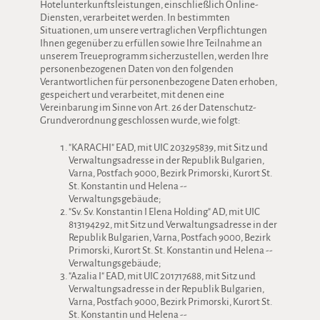
Hotelunterkunftsleistungen, einschließlich Online-
Diensten, verarbeitet werden. In bestimmten
Situationen, um unsere vertraglichen Verpflichtungen
Ihnen gegenüber zu erfüllen sowie Ihre Teilnahme an
unserem Treueprogramm sicherzustellen, werden Ihre
personenbezogenen Daten von den folgenden
Verantwortlichen für personenbezogene Daten erhoben,
gespeichert und verarbeitet, mit denen eine
Vereinbarung im Sinne von Art. 26 der Datenschutz-
Grundverordnung geschlossen wurde, wie folgt:
"KARACHI" EAD, mit UIC 203295839, mit Sitz und
Verwaltungsadresse in der Republik Bulgarien,
Varna, Postfach 9000, Bezirk Primorski, Kurort St.
St. Konstantin und Helena --
Verwaltungsgebäude;
"Sv. Sv. Konstantin I Elena Holding" AD, mit UIC
813194292, mit Sitz und Verwaltungsadresse in der
Republik Bulgarien, Varna, Postfach 9000, Bezirk
Primorski, Kurort St. St. Konstantin und Helena --
Verwaltungsgebäude;
"Azalia I" EAD, mit UIC 201717688, mit Sitz und
Verwaltungsadresse in der Republik Bulgarien,
Varna, Postfach 9000, Bezirk Primorski, Kurort St.
St. Konstantin und Helena --