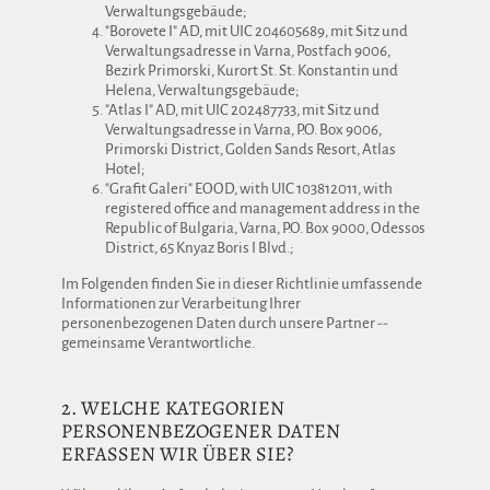
Verwaltungsgebäude;
"Borovete I" AD, mit UIC 204605689, mit Sitz und
Verwaltungsadresse in Varna, Postfach 9006,
Bezirk Primorski, Kurort St. St. Konstantin und
Helena, Verwaltungsgebäude;
"Atlas I" AD, mit UIC 202487733, mit Sitz und
Verwaltungsadresse in Varna, P.O. Box 9006,
Primorski District, Golden Sands Resort, Atlas
Hotel;
"Grafit Galeri" EOOD, with UIC 103812011, with
registered office and management address in the
Republic of Bulgaria, Varna, P.O. Box 9000, Odessos
District, 65 Knyaz Boris I Blvd.;
Im Folgenden finden Sie in dieser Richtlinie umfassende
Informationen zur Verarbeitung Ihrer
personenbezogenen Daten durch unsere Partner --
gemeinsame Verantwortliche.
2. WELCHE KATEGORIEN
PERSONENBEZOGENER DATEN
ERFASSEN WIR ÜBER SIE?