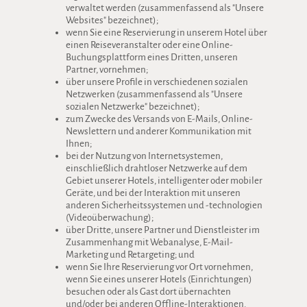
verwaltet werden (zusammenfassend als "Unsere
Websites" bezeichnet);
wenn Sie eine Reservierung in unserem Hotel über
einen Reiseveranstalter oder eine Online-
Buchungsplattform eines Dritten, unseren
Partner, vornehmen;
über unsere Profile in verschiedenen sozialen
Netzwerken (zusammenfassend als "Unsere
sozialen Netzwerke" bezeichnet);
zum Zwecke des Versands von E-Mails, Online-
Newslettern und anderer Kommunikation mit
Ihnen;
bei der Nutzung von Internetsystemen,
einschließlich drahtloser Netzwerke auf dem
Gebiet unserer Hotels, intelligenter oder mobiler
Geräte, und bei der Interaktion mit unseren
anderen Sicherheitssystemen und -technologien
(Videoüberwachung);
über Dritte, unsere Partner und Dienstleister im
Zusammenhang mit Webanalyse, E-Mail-
Marketing und Retargeting; und
wenn Sie Ihre Reservierung vor Ort vornehmen,
wenn Sie eines unserer Hotels (Einrichtungen)
besuchen oder als Gast dort übernachten
und/oder bei anderen Offline-Interaktionen.