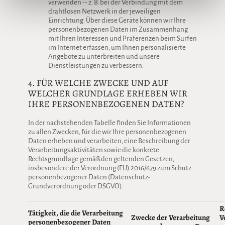
verwenden -- z. B. bei der Verbindung mit dem
drahtlosen Netzwerk in der jeweiligen
Einrichtung. Über diese Geräte können wir Ihre
personenbezogenen Daten im Zusammenhang
mit Ihren Interessen und Präferenzen beim Surfen
im Internet erfassen, um Ihnen personalisierte
Angebote zu unterbreiten und unsere
Dienstleistungen zu verbessern.
4. FÜR WELCHE ZWECKE UND AUF
WELCHER GRUNDLAGE ERHEBEN WIR
IHRE PERSONENBEZOGENEN DATEN?
In der nachstehenden Tabelle finden Sie Informationen
zu allen Zwecken, für die wir Ihre personenbezogenen
Daten erheben und verarbeiten, eine Beschreibung der
Verarbeitungsaktivitäten sowie die konkrete
Rechtsgrundlage gemäß den geltenden Gesetzen,
insbesondere der Verordnung (EU) 2016/679 zum Schutz
personenbezogener Daten (Datenschutz-
Grundverordnung oder DSGVO):
R
Tätigkeit, die die Verarbeitung
Zwecke der Verarbeitung
V
personenbezogener Daten