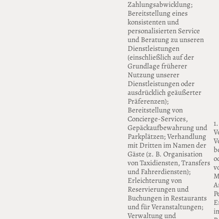
Zahlungsabwicklung;
Bereitstellung eines
konsistenten und
personalisierten Service
und Beratung zu unseren
Dienstleistungen
(einschließlich auf der
Grundlage früherer
Nutzung unserer
Dienstleistungen oder
ausdrücklich geäußerter
Präferenzen);
Bereitstellung von
Concierge-Services,
1
Gepäckaufbewahrung und
V
Parkplätzen; Verhandlung
V
mit Dritten im Namen der
b
Gäste (z. B. Organisation
o
von Taxidiensten, Transfers
v
und Fahrerdiensten);
M
Erleichterung von
A
Reservierungen und
P
Buchungen in Restaurants
E
und für Veranstaltungen;
i
Verwaltung und