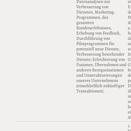
Datenanalysen zur
e
Verbesserung von
E
Diensten, Marketing,
d
Programmen, des
P
gesamten
A
Kundenerlebnisses,
4
Erhebung von Feedback,
b
Durchführung von
d
Pilotprogrammen für
o
potenziell neue Dienste,
s
Verbesserung bestehender
I
Dienste; Erleichterung von
G
Fusionen, Übernahmen und
G
anderen Reorganisationen
b
und Umstrukturierungen
d
unseres Unternehmens
p
(einschließlich zukünftiger
D
Transaktionen).
ü
i
e
b
e
A
1