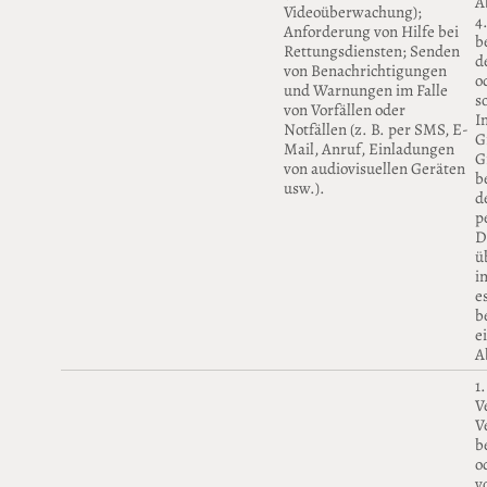
A
Videoüberwachung);
4
Anforderung von Hilfe bei
b
Rettungsdiensten; Senden
d
von Benachrichtigungen
o
und Warnungen im Falle
s
von Vorfällen oder
I
Notfällen (z. B. per SMS, E-
G
Mail, Anruf, Einladungen
G
von audiovisuellen Geräten
b
usw.).
d
p
D
ü
i
e
b
e
A
1
V
V
b
o
v