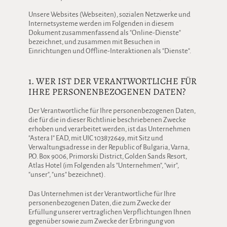
Unsere Websites (Webseiten), sozialen Netzwerke und
Internetsysteme werden im Folgenden in diesem
Dokument zusammenfassend als "Online-Dienste"
bezeichnet, und zusammen mit Besuchen in
Einrichtungen und Offline-Interaktionen als "Dienste".
1. WER IST DER VERANTWORTLICHE FÜR
IHRE PERSONENBEZOGENEN DATEN?
Der Verantwortliche für Ihre personenbezogenen Daten,
die für die in dieser Richtlinie beschriebenen Zwecke
erhoben und verarbeitet werden, ist das Unternehmen
"Astera I" EAD, mit UIC 103872649, mit Sitz und
Verwaltungsadresse in der Republic of Bulgaria, Varna,
P.O. Box 9006, Primorski District, Golden Sands Resort,
Atlas Hotel (im Folgenden als "Unternehmen", "wir",
"unser", "uns" bezeichnet).
Das Unternehmen ist der Verantwortliche für Ihre
personenbezogenen Daten, die zum Zwecke der
Erfüllung unserer vertraglichen Verpflichtungen Ihnen
gegenüber sowie zum Zwecke der Erbringung von