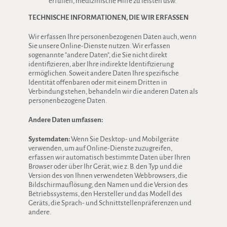
erfüllen, medizinische Hilfe zu leisten usw.
TECHNISCHE INFORMATIONEN, DIE WIR ERFASSEN
Wir erfassen Ihre personenbezogenen Daten auch, wenn
Sie unsere Online-Dienste nutzen. Wir erfassen
sogenannte "andere Daten", die Sie nicht direkt
identifizieren, aber Ihre indirekte Identifizierung
ermöglichen. Soweit andere Daten Ihre spezifische
Identität offenbaren oder mit einem Dritten in
Verbindung stehen, behandeln wir die anderen Daten als
personenbezogene Daten.
Andere Daten umfassen:
Systemdaten:
Wenn Sie Desktop- und Mobilgeräte
verwenden, um auf Online-Dienste zuzugreifen,
erfassen wir automatisch bestimmte Daten über Ihren
Browser oder über Ihr Gerät, wie z. B. den Typ und die
Version des von Ihnen verwendeten Webbrowsers, die
Bildschirmauflösung, den Namen und die Version des
Betriebssystems, den Hersteller und das Modell des
Geräts, die Sprach- und Schnittstellenpräferenzen und
andere.