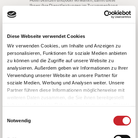
Hotel besitzen und/oder verwalten, damit diese
Ihnen ihre Dienstleistungen im Zusammenhang
mit Ihrem Aufenthalt oder Besuch in einer solchen
Einrichtung anbieten können.
Andere kommerzielle Partner und verbundene
Nutzerprofile.
Wir erfassen auch
personenbezogene Daten und andere Daten,
Diese Webseite verwendet Cookies
wenn Sie Ihre persönliche Nummer aus unserem
Treueprogramm oder Ihr Nutzerprofil in Online-
Wir verwenden Cookies, um Inhalte und Anzeigen zu
Diensten verwenden, um bestimmte
personalisieren, Funktionen für soziale Medien anbieten
Dienstleistungen von Dritten zu erhalten oder
zu können und die Zugriffe auf unsere Website zu
sich dafür zu registrieren. Zu diesen Dritten
gehören Unternehmen und Organisationen wie
analysieren. Außerdem geben wir Informationen zu Ihrer
Fluggesellschaften, Autovermieter und
Verwendung unserer Website an unsere Partner für
Restaurantreservierungspartner sowie andere
soziale Medien, Werbung und Analysen weiter. Unsere
Hotel- und Reiseveranstalterdienste. Wenn Sie Ihr
Profil in sozialen Netzwerken mit Ihrem Profil für
Partner führen diese Informationen möglicherweise mit
die Nutzung unserer Online-Dienste bzw. des
weiteren Daten zusammen, die Sie ihnen bereitgestellt
Treueprogramms verbinden, erhalten wir
haben oder die sie im Rahmen Ihrer Nutzung der Dienste
außerdem personenbezogene Daten und andere
Daten über Sie von den jeweiligen Anbietern von
gesammelt haben.
Einwilligungsauswahl
Online-Plattformen (soziale Netzwerke).
Notwendig
Online-Dienste.
Wir erfassen personenbezogene
oder andere Daten, wenn Sie unsere Online-
Dienste nutzen und Aktionen durchführen, wie z.