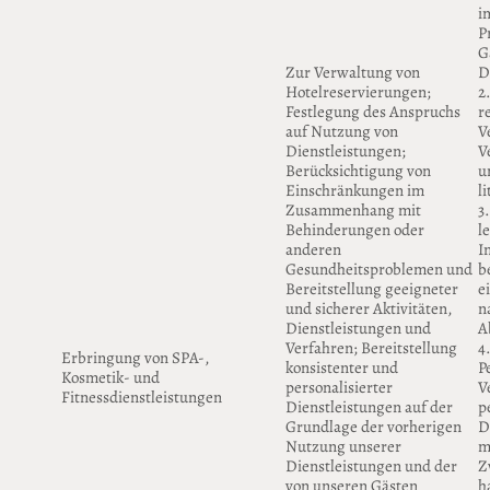
i
P
Gä
Zur Verwaltung von
D
Hotelreservierungen;
2
Festlegung des Anspruchs
r
auf Nutzung von
V
Dienstleistungen;
V
Berücksichtigung von
u
Einschränkungen im
l
Zusammenhang mit
3
Behinderungen oder
l
anderen
I
Gesundheitsproblemen und
b
Bereitstellung geeigneter
e
und sicherer Aktivitäten,
n
Dienstleistungen und
A
Verfahren; Bereitstellung
4
Erbringung von SPA-,
konsistenter und
P
Kosmetik- und
personalisierter
V
Fitnessdienstleistungen
Dienstleistungen auf der
p
Grundlage der vorherigen
D
Nutzung unserer
m
Dienstleistungen und der
Z
von unseren Gästen
h