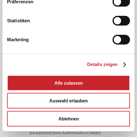
B., aber nicht beschränkt auf: Browsen,
Präferenzen
Reservieren, Kommunizieren mit uns oder
anderweitiges Verbinden mit uns, Anmelden für
einen Online-Newsletter.
Statistiken
Veranstaltungen, Wettbewerbe und andere
Veranstaltungen, die in Hotels organisiert
werden.
Wenn Sie sich anmelden, um an einer
Marketing
Hotelveranstaltung oder einem Wettbewerb
teilzunehmen, der von unserem Geschäftspartner
organisiert wird, können wir Daten über Sie
erhalten.
Kundendienstzentren.
Wir erfassen Ihre
Details zeigen
personenbezogenen Daten, wenn Sie telefonisch
eine Reservierung vornehmen, per E-Mail, Fax oder
über Online-Chat-Dienste mit uns
Alle zulassen
kommunizieren oder sich an unser
Kundendienstzentrum wenden. Jegliche
Kommunikation mit unseren
Kundendienstzentren kann aufgezeichnet
Auswahl erlauben
werden, um die Qualität unserer
Dienstleistungen zu verbessern.
Mit dem Internet verbundene Geräte.
Wir
Ablehnen
erfassen Ihre persönlichen und anderen Daten
von mit dem Internet verbundenen Geräten, die
Sie während Ihres Aufenthalts in Hotels