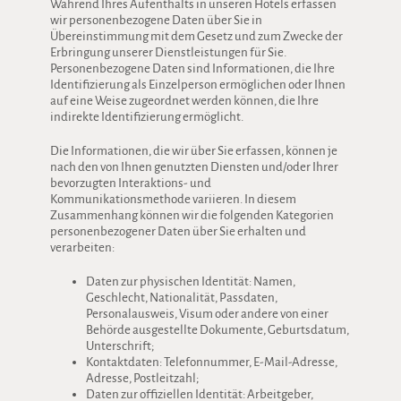
Während Ihres Aufenthalts in unseren Hotels erfassen
wir personenbezogene Daten über Sie in
Übereinstimmung mit dem Gesetz und zum Zwecke der
Erbringung unserer Dienstleistungen für Sie.
Personenbezogene Daten sind Informationen, die Ihre
Identifizierung als Einzelperson ermöglichen oder Ihnen
auf eine Weise zugeordnet werden können, die Ihre
indirekte Identifizierung ermöglicht.
Die Informationen, die wir über Sie erfassen, können je
nach den von Ihnen genutzten Diensten und/oder Ihrer
bevorzugten Interaktions- und
Kommunikationsmethode variieren. In diesem
Zusammenhang können wir die folgenden Kategorien
personenbezogener Daten über Sie erhalten und
verarbeiten:
Daten zur physischen Identität: Namen,
Geschlecht, Nationalität, Passdaten,
Personalausweis, Visum oder andere von einer
Behörde ausgestellte Dokumente, Geburtsdatum,
Unterschrift;
Kontaktdaten: Telefonnummer, E-Mail-Adresse,
Adresse, Postleitzahl;
Daten zur offiziellen Identität: Arbeitgeber,