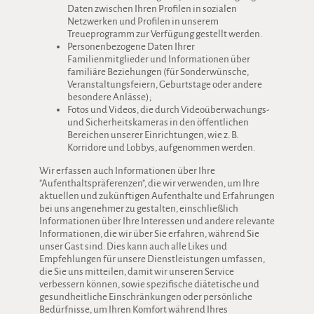
Daten zwischen Ihren Profilen in sozialen
Netzwerken und Profilen in unserem
Treueprogramm zur Verfügung gestellt werden.
Personenbezogene Daten Ihrer
Familienmitglieder und Informationen über
familiäre Beziehungen (für Sonderwünsche,
Veranstaltungsfeiern, Geburtstage oder andere
besondere Anlässe);
Fotos und Videos, die durch Videoüberwachungs-
und Sicherheitskameras in den öffentlichen
Bereichen unserer Einrichtungen, wie z. B.
Korridore und Lobbys, aufgenommen werden.
Wir erfassen auch Informationen über Ihre
"Aufenthaltspräferenzen", die wir verwenden, um Ihre
aktuellen und zukünftigen Aufenthalte und Erfahrungen
bei uns angenehmer zu gestalten, einschließlich
Informationen über Ihre Interessen und andere relevante
Informationen, die wir über Sie erfahren, während Sie
unser Gast sind. Dies kann auch alle Likes und
Empfehlungen für unsere Dienstleistungen umfassen,
die Sie uns mitteilen, damit wir unseren Service
verbessern können, sowie spezifische diätetische und
gesundheitliche Einschränkungen oder persönliche
Bedürfnisse, um Ihren Komfort während Ihres