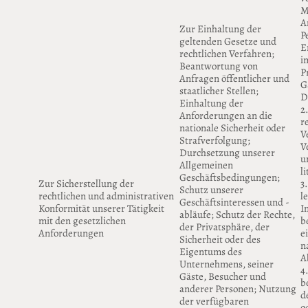
M
A
Zur Einhaltung der
P
geltenden Gesetze und
E
rechtlichen Verfahren;
i
Beantwortung von
P
Anfragen öffentlicher und
Gä
staatlicher Stellen;
D
Einhaltung der
2
Anforderungen an die
r
nationale Sicherheit oder
V
Strafverfolgung;
V
Durchsetzung unserer
u
Allgemeinen
l
Geschäftsbedingungen;
Zur Sicherstellung der
3
Schutz unserer
rechtlichen und administrativen
l
Geschäftsinteressen und -
Konformität unserer Tätigkeit
I
abläufe; Schutz der Rechte,
mit den gesetzlichen
b
der Privatsphäre, der
Anforderungen
e
Sicherheit oder des
n
Eigentums des
A
Unternehmens, seiner
4
Gäste, Besucher und
b
anderer Personen; Nutzung
d
der verfügbaren
o