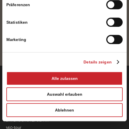
Präferenzen
ERHALTEN SIE SONDERANGEBOTE
Statistiken
Marketing
ANMELDEN
Details zeigen
Anfang
Alle zulassen
Unterbringung
Cookie-Richtlinie
Auswahl erlauben
MELDUNG VON SIGNAL
Das Hotel
Ablehnen
Kontakte
DATENSCHUTZPOLITIK
360-tour